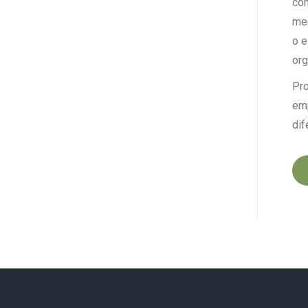
con
med
o e
org
Pro
emp
dif