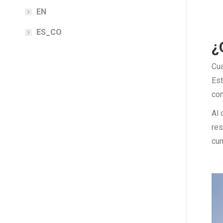
EN
ES_CO
¿
Cua
Est
con
Al 
res
cum