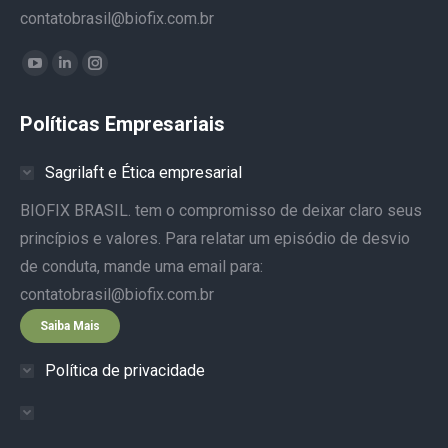
contatobrasil@biofix.com.br
Encontre-nos em:
YouTube
Linkedin
Instagram
page
page
page
Políticas Empresariais
opens
opens
opens
in
in
in
Sagrilaft e Ética empresarial
new
new
new
window
window
window
BIOFIX BRASIL. tem o compromisso de deixar claro seus
princípios e valores. Para relatar um episódio de desvio
de conduta, mande uma email para:
contatobrasil@biofix.com.br
Saiba Mais
Política de privacidade